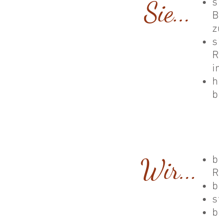
Sie...
s
B
z
s
R
i
h
b
Wir...
b
R
b
s
b