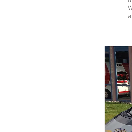
d
W
a