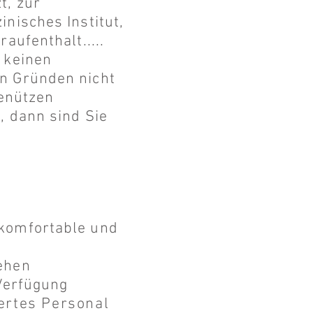
t, zur
nisches Institut,
aufenthalt.....
 keinen
n Gründen nicht
benützen
, dann sind Sie
 komfortable und
ehen
 Verfügung
iertes Personal