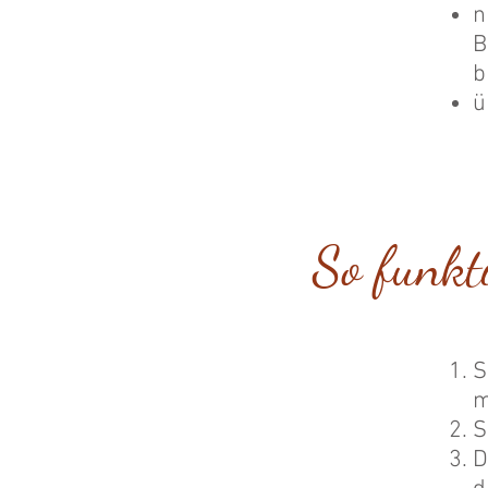
n
B
b
ü
So funkti
S
m
S
D