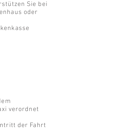
stützen Sie bei
kenhaus oder
nkenkasse
 dem
axi verordnet
tritt der Fahrt